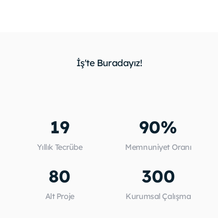
İş'te Buradayız!
19
90%
Yıllık Tecrübe
Memnuniyet Oranı
80
300
Alt Proje
Kurumsal Çalışma