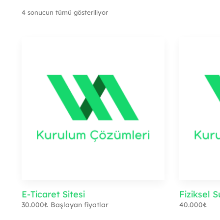
Cyber Test
Re
4 sonucun tümü gösteriliyor
Basic Speed Test
LinuXplore
E-Ticaret Sitesi
Fiziksel
30.000
₺
Başlayan fiyatlar
40.000
₺