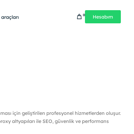
0
Hesabım
 araçları
Çözümleri
Güvenlik Ürünleri
Güvenlik Çözümleri
WebAdHere Güvenlik
SSL & CDN
WebAdHere Güvenlik Takip
DDoS Koruma
WebAdHere SSL & CDN
Bot Engelleme
WebAdHere Güvenlik Taraması
ması için geliştirilen profesyonel hizmetlerden oluşur.
oxy altyapıları ile SEO, güvenlik ve performans