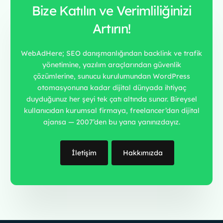
Bize Katılın ve Verimliliğinizi
Artırın!
WebAdHere; SEO danışmanlığından backlink ve trafik
yönetimine, yazılım araçlarından güvenlik
çözümlerine, sunucu kurulumundan WordPress
otomasyonuna kadar dijital dünyada ihtiyaç
duyduğunuz her şeyi tek çatı altında sunar. Bireysel
kullanıcıdan kurumsal firmaya, freelancer’dan dijital
ajansa — 2007’den bu yana yanınızdayız.
İletişim
Hakkımızda