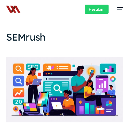
Hesabım
SEMrush