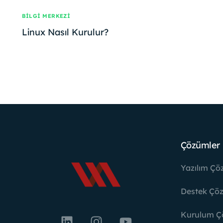
Cyber Test
Re
BILGI MERKEZI
Basic Speed Test
Linux Nasıl Kurulur?
LinuXplore
Çözümler
Yazılım Çö
Destek Çöz
Kurulum Ç