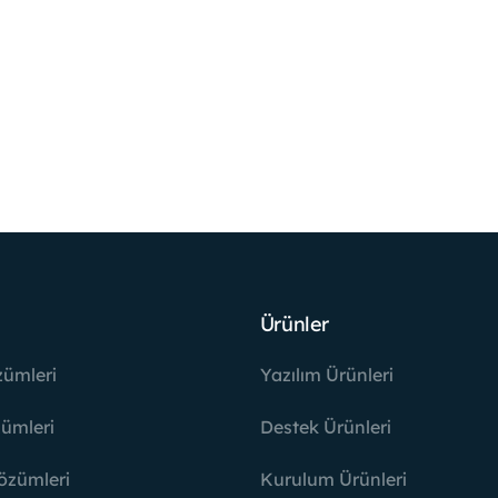
ferans Trafik
WordPress Eklenti
Ürünler
zümleri
Yazılım Ürünleri
ümleri
Destek Ürünleri
özümleri
Kurulum Ürünleri