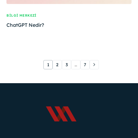
BILGI MERKEZI
ChatGPT Nedir?
1
2
3
…
7