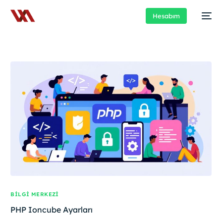
Hesabım
BILGI MERKEZI
PHP Ioncube Ayarları