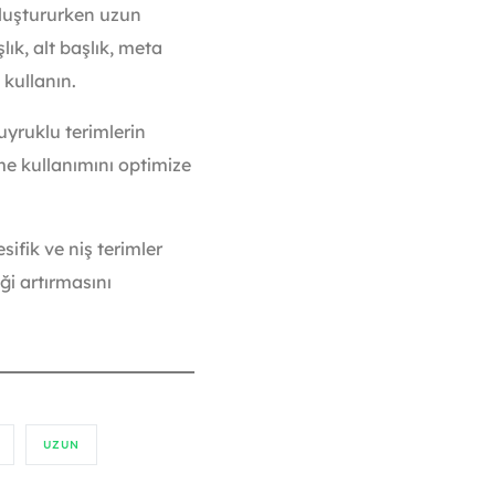
oluştururken uzun
lık, alt başlık, meta
 kullanın.
uyruklu terimlerin
ime kullanımını optimize
ifik ve niş terimler
ği artırmasını
UZUN