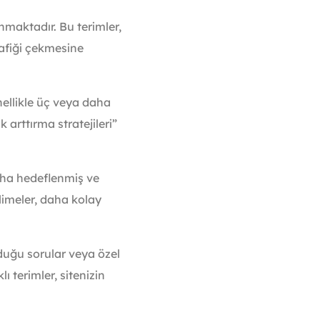
maktadır. Bu terimler,
rafiği çekmesine
ellikle üç veya daha
 arttırma stratejileri”
daha hedeflenmiş ve
limeler, daha kolay
rduğu sorular veya özel
ı terimler, sitenizin