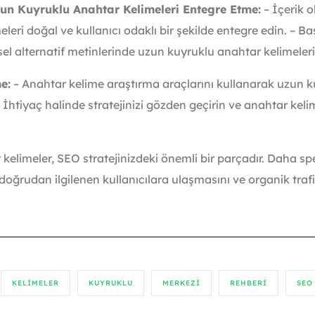
zun Kuyruklu Anahtar Kelimeleri Entegre Etme:
– İçerik 
eri doğal ve kullanıcı odaklı bir şekilde entegre edin. – Baş
sel alternatif metinlerinde uzun kuyruklu anahtar kelimeleri
e:
– Anahtar kelime araştırma araçlarını kullanarak uzun k
– İhtiyaç halinde stratejinizi gözden geçirin ve anahtar kel
elimeler, SEO stratejinizdeki önemli bir parçadır. Daha spes
 doğrudan ilgilenen kullanıcılara ulaşmasını ve organik trafi
KELIMELER
KUYRUKLU
MERKEZI
REHBERI
SEO