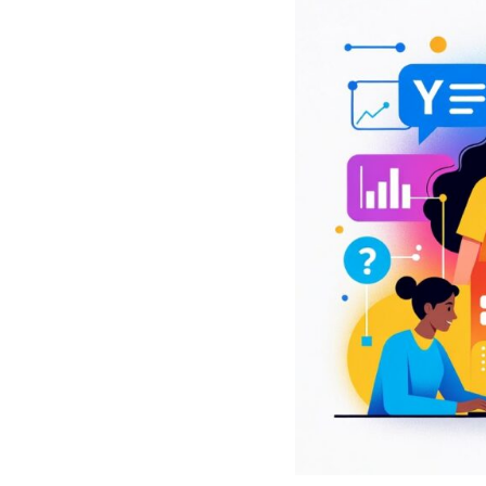
Cyber Test
Re
Basic Speed Test
LinuXplore