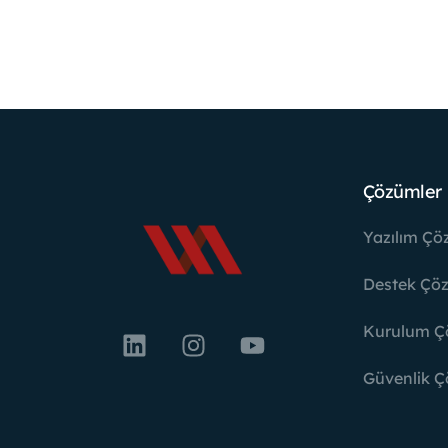
Çözümler
Yazılım Çö
Destek Çöz
Kurulum Ç
Güvenlik Ç