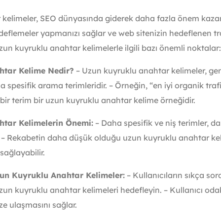
 kelimeler, SEO dünyasında giderek daha fazla önem kazan
edeflemeler yapmanızı sağlar ve web sitenizin hedeflenen t
uzun kuyruklu anahtar kelimelerle ilgili bazı önemli noktalar:
htar Kelime Nedir?
– Uzun kuyruklu anahtar kelimeler, gen
 spesifik arama terimleridir. – Örneğin, “en iyi organik trafik
bir terim bir uzun kuyruklu anahtar kelime örneğidir.
htar Kelimelerin Önemi:
– Daha spesifik ve niş terimler, 
ilir. – Rekabetin daha düşük olduğu uzun kuyruklu anahtar ke
sağlayabilir.
zun Kuyruklu Anahtar Kelimeler:
– Kullanıcıların sıkça so
zun kuyruklu anahtar kelimeleri hedefleyin. – Kullanıcı odakl
ze ulaşmasını sağlar.