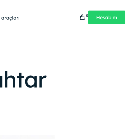
0
Hesabım
 araçları
Çözümleri
Güvenlik Ürünleri
Güvenlik Çözümleri
WebAdHere Güvenlik
SSL & CDN
ahtar
WebAdHere Güvenlik Takip
DDoS Koruma
WebAdHere SSL & CDN
Bot Engelleme
WebAdHere Güvenlik Taraması