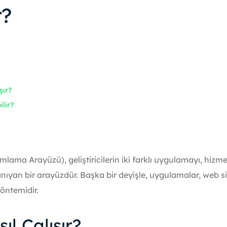
r?
şır?
lir?
ma Arayüzü), geliştiricilerin iki farklı uygulamayı, hizmet
ıyan bir arayüzdür. Başka bir deyişle, uygulamalar, web si
yöntemidir.
ıl Çalışır?