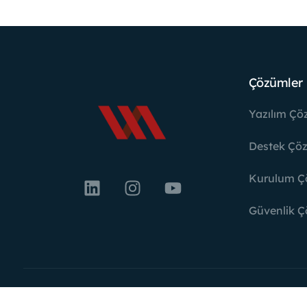
Çözümler
Yazılım Çö
Destek Çöz
Kurulum Ç
Güvenlik Ç