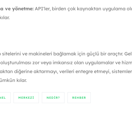
a ve yönetme:
API'ler, birden çok kaynaktan uygulama ol
lar.
itelerini ve makineleri bağlamak için güçlü bir araçtır. Gelişt
 oluşturulması zor veya imkansız olan uygulamalar ve hizmet
ynaktan diğerine aktarmayı, verileri entegre etmeyi, sistemle
ümkün kılar.
NEL
MERKEZI
NEDIR?
REHBER