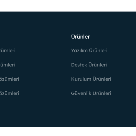
Ürünler
zümleri
Yazılım Ürünleri
ümleri
Destek Ürünleri
özümleri
Kurulum Ürünleri
özümleri
Güvenlik Ürünleri
© 2007 – 2026
WebAdHere
. All Rights Reserved.