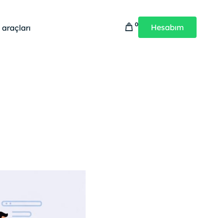
0
Hesabım
 araçları
Çözümleri
Güvenlik Ürünleri
Güvenlik Çözümleri
WebAdHere Güvenlik
SSL & CDN
WebAdHere Güvenlik Takip
DDoS Koruma
WebAdHere SSL & CDN
Bot Engelleme
WebAdHere Güvenlik Taraması