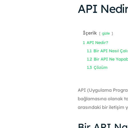
API Nedi
İçerik
gizle
1
API Nedir?
1.1
Bir API Nasıl Çalı
1.2
Bir API Ne Yapabi
1.3
Çözüm
API (Uygulama Programla
bağlamasına olanak tan
arasındaki bir iletişim 
Bir API Nas