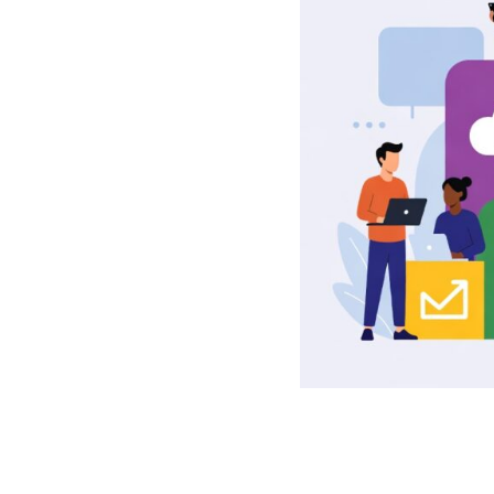
Cyber Test
Re
Basic Speed Test
LinuXplore