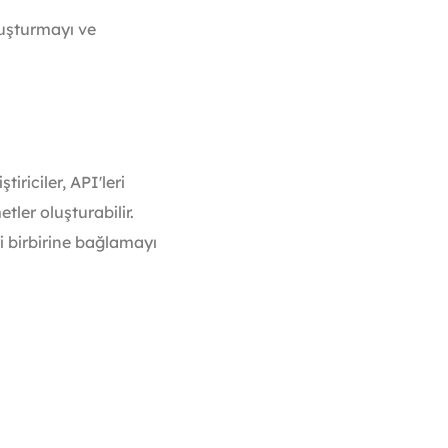
uşturmayı ve
iriciler, API'leri
ler oluşturabilir.
ri birbirine bağlamayı