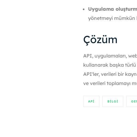
Uygulama oluşturm
yönetmeyi mümkün kı
Çözüm
API, uygulamaları, web s
kullanarak başka türlü
API'ler, verileri bir ka
ve verileri toplamayı m
API
BILGI
GE